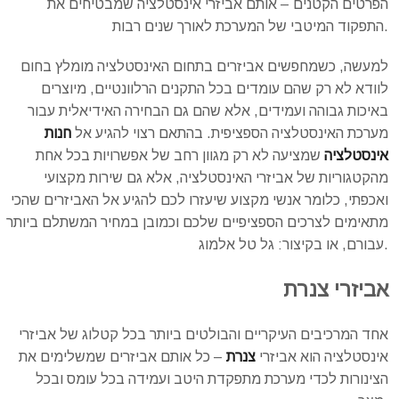
הפרטים הקטנים – אותם אביזרי אינסטלציה שמבטיחים את
התפקוד המיטבי של המערכת לאורך שנים רבות.
למעשה, כשמחפשים אביזרים בתחום האינסטלציה מומלץ בחום
לוודא לא רק שהם עומדים בכל התקנים הרלוונטיים, מיוצרים
באיכות גבוהה ועמידים, אלא שהם גם הבחירה האידיאלית עבור
מערכת האינסטלציה הספציפית. בהתאם רצוי להגיע אל
חנות
אינסטלציה
שמציעה לא רק מגוון רחב של אפשרויות בכל אחת
מהקטגוריות של אביזרי האינסטלציה, אלא גם שירות מקצועי
ואכפתי, כלומר אנשי מקצוע שיעזרו לכם להגיע אל האביזרים שהכי
מתאימים לצרכים הספציפיים שלכם וכמובן במחיר המשתלם ביותר
עבורם, או בקיצור: גל טל אלמוג.
אביזרי
צנרת
אחד המרכיבים העיקריים והבולטים ביותר בכל קטלוג של אביזרי
אינסטלציה הוא אביזרי
צנרת
– כל אותם אביזרים שמשלימים את
הצינורות לכדי מערכת מתפקדת היטב ועמידה בכל עומס ובכל