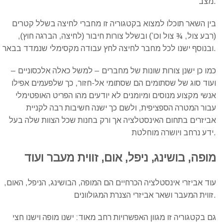
מצב.
בין השאר תוכלו למצוא בקטגוריה זו מחברי לחיצה בשלל קטרים
(רבע צול, ¾ צול וכו’) ובשלל צורות חיבור (לחיצה, הברגה חוץ),
ובנוסף ישנו לכל מחבר לחיצה לחץ עבודה מקסימלי שנמדד בבאר.
כמו כן ישנן צורות שונות של מחברים – למשל כאלה אלכסוניים –
ועוד סוג של שסתומים הם שסתומי אל-חזור, כך שלפעמים אפילו
אנשי מקצוע מנוסים ומיומנים לא יודעים מהו הפריט האופטימלי
עבור המטרה הספציפית, ולשם כך ישנה חשיבות רבה לקניית
אביזרים בתחום האינסטלציה אך ורק בחנות שכל הצוות שלה בעל
ידע נרחב ויושרה מוחלטת.
מופה
,
בושינג
,
ניפל
,
אום
,
זווית
מעבר
ועוד
עוד אביזרי אינסטלציה הכרחיים הם המופה, הבושינג, הניפל, האום,
זווית המעבר ושאר אביזרי הצנרת המגולוונים.
גם בקטגוריה זו מגוון האפשרויות רחב מאוד: ישנו מופה וישנו חצי