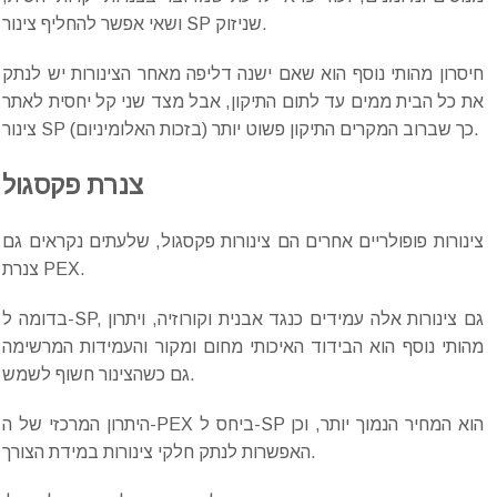
ושאי אפשר להחליף צינור SP שניזוק.
חיסרון מהותי נוסף הוא שאם ישנה דליפה מאחר הצינורות יש לנתק
את כל הבית ממים עד לתום התיקון, אבל מצד שני קל יחסית לאתר
צינור SP (בזכות האלומיניום) כך שברוב המקרים התיקון פשוט יותר.
צנרת פקסגול
צינורות פופולריים אחרים הם צינורות פקסגול, שלעתים נקראים גם
צנרת PEX.
בדומה ל-SP, גם צינורות אלה עמידים כנגד אבנית וקורוזיה, ויתרון
מהותי נוסף הוא הבידוד האיכותי מחום ומקור והעמידות המרשימה
גם כשהצינור חשוף לשמש.
היתרון המרכזי של ה-PEX ביחס ל-SP הוא המחיר הנמוך יותר, וכן
האפשרות לנתק חלקי צינורות במידת הצורך.