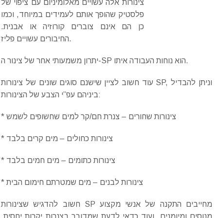
צינורות אלה עשויים מאלומיניום עם ציפוי של
פלסטיק שהופך אותם לעמידים במיוחד, וכמו
כן הם אינם צוברים קורוזיה או אבנית.
החיבורים עשויים פליז.
יתרון משמעותי אחר של צינור ה-SP הוא נוחות העבודה איתו.
עוד חשוב לציין שישנם סוגים שונים של צינורות SP, וניתן להבדיל
ביניהם עפ”י הצבע של הצינורות:
* צינורות שחורים – צנרת חם/קר למים שחשופים לשמש
* צינורות כחולים – מים קרים בלבד
* צינורות כתומים – מים חמים בלבד
* צינורות לבנים – מים שמטרתם חימום הבית
חשוב להדגיש שצינורות SP מחייבים התקנה של אנשי מקצוע
מנוסים ומיומנים, ועוד כדאי לדעת שמדובר בצנרות יקרות יחסית,