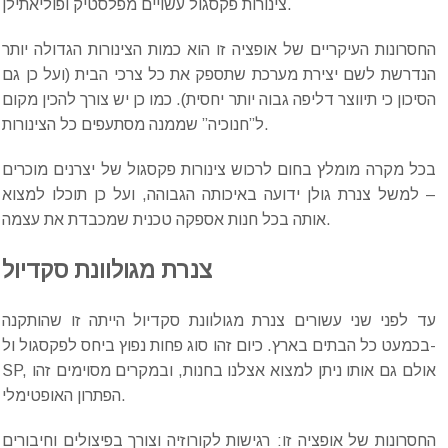
צינורות פקסגול עשויים מפלסטיק ופוליאתילן.
החסרונות העיקריים של אופציה זו הוא כמות הצינורות הגדולה יותר
הנדרשת לשם יצירת מערכת שתספק את כל צרכי הבית (ועל כן גם
הסיכון כי תיווצר דליפה גבוה יותר יחסית). כמו כן יש צורך להכין מקום
ל”חנוכיה” שממנה מסתעפים כל הצינורות.
בכל מקרה מומלץ בחום לרכוש צינורות פקסגול של יצרנים מוכרים
– למשל צנרת גולן ידועה באיכותה הגבוהה, ועל כן תוכלו למצוא
אותה בכל חנות אספקה טכנית שמכבדת את עצמה.
צנרת מגולוונת סקדיול
עד לפני שני עשורים צנרת מגולוונת סקדיול הייתה זו שהותקנה
בכמעט כל הבתים בארץ. כיום זהו סוג פחות נפוץ ביחס לפקסגול ול-
SP, אולם גם אותו ניתן למצוא אצלנו בחנות, ובמקרים מסוימים זהו
הפתרון האופטימלי.
החסרונות של אופציה זו: רגישות לקורוזיה וצורך בפיצולים וחיבורים